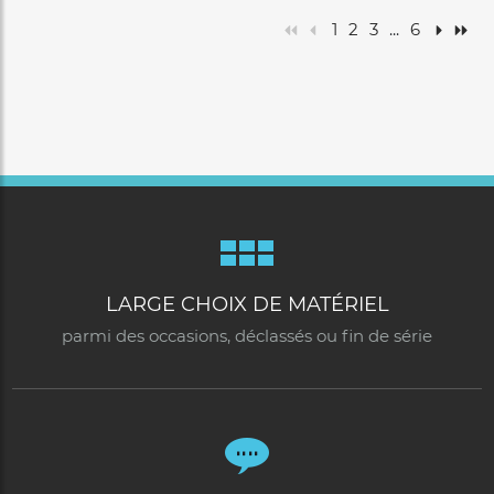
1
2
3
...
6
LARGE CHOIX DE MATÉRIEL
parmi des occasions, déclassés ou fin de série