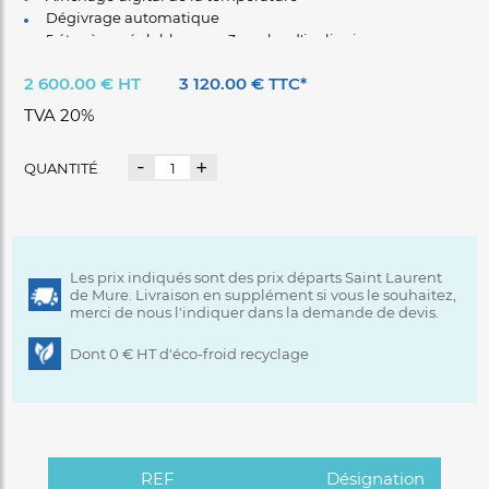
Dégivrage automatique
5 étagères réglables avec 3 angles d'inclinaison
Eclairage LED intérieur
2 600.00 € HT
3 120.00 € TTC*
Fermeture automatique des portes
Pieds réglables
TVA 20%
Extérieur et intérieur Noir/Noir ou Blanc/Blanc
Encadrement de portes gris
-
+
QUANTITÉ
Portes battantes droitier
Les prix indiqués sont des prix départs Saint Laurent
de Mure. Livraison en supplément si vous le souhaitez,
merci de nous l'indiquer dans la demande de devis.
Dont 0 € HT d'éco-froid recyclage
REF
Désignation