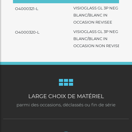
VISIOGLASS GL 3P NEG
O4000321-L
BLANC/BLANC IN
OCCASION REVISEE
VISIOGLASS GL 3P NEG
O4000320-L
BLANC/BLANC IN
OCCASION NON REVISEE
LARGE CHOIX DE MATÉRIEL
parmi des occasions, déclassés ou fin de série