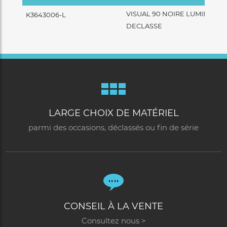
VISUAL 90 NOIRE LUMIERE
K3643006-L
DECLASSE
LARGE CHOIX DE MATÉRIEL
parmi des occasions, déclassés ou fin de série
CONSEIL À LA VENTE
Consultez nous >