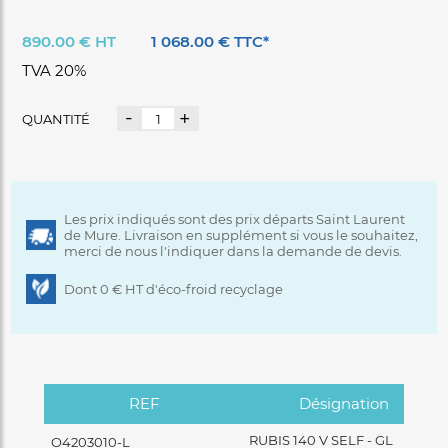
4 roulettes unidirectionnels
Eclairage intérieur LED
890.00 € HT
1 068.00 € TTC*
Canalisable
TVA 20%
-
+
QUANTITÉ
Les prix indiqués sont des prix départs Saint Laurent
de Mure. Livraison en supplément si vous le souhaitez,
merci de nous l'indiquer dans la demande de devis.
Dont 0 € HT d'éco-froid recyclage
REF
Désignation
RUBIS 140 V SELF - GL
O4203010-L