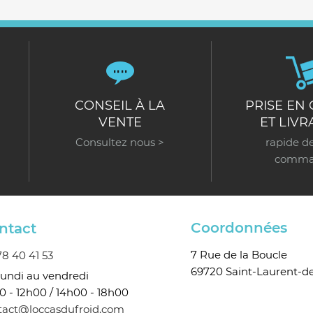
CONSEIL À LA
PRISE EN
VENTE
ET LIVR
Consultez nous >
rapide de
comma
Coordonnées
ntact
7 Rue de la Boucle
78 40 41 53
69720 Saint-Laurent-d
lundi au vendredi
0 - 12h00 / 14h00 - 18h00
tact@loccasdufroid.com