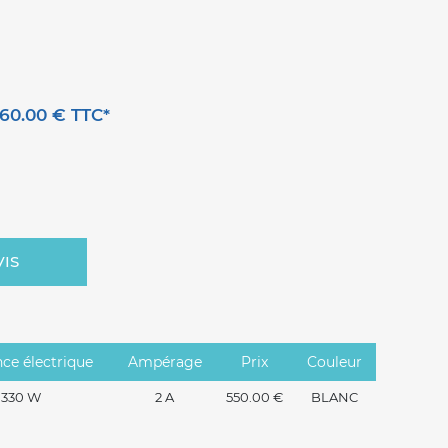
60.00 € TTC*
VIS
ce électrique
Ampérage
Prix
Couleur
330 W
2 A
550.00 €
BLANC