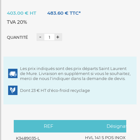
2 roulettes à l'arrière
Fermeture à clé
403.00 € HT
483.60 € TTC*
TVA 20%
-
+
QUANTITÉ
Les prix indiqués sont des prix départs Saint Laurent
de Mure. Livraison en supplément si vous le souhaitez,
merci de nous l'indiquer dans la demande de devis.
Dont 23 € HT d'éco-froid recyclage
REF
Désignation
HVL 141 S POS INOX VITRE
K3489035-L